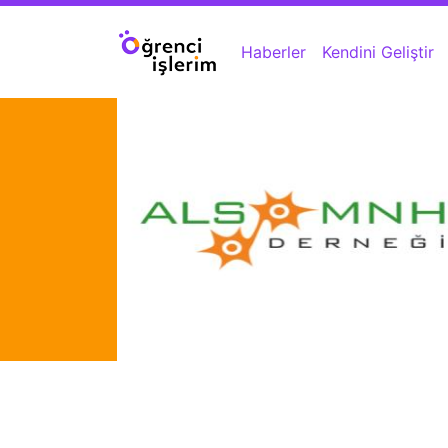
Skip
Main
navigation
to
Haberler
Kendini Geliştir
main
content