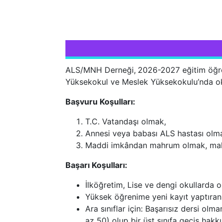
ALS/MNH Derneği,
2026-2027 eğitim öğre
Yüksekokul ve Meslek Yüksekokulu’nda o
Başvuru Koşulları:
T.C. Vatandaşı olmak,
Annesi veya babası ALS hastası olm
Maddi imkândan mahrum olmak, malva
Başarı Koşulları:
İlköğretim, Lise ve dengi okullarda
Yüksek öğrenime yeni kayıt yaptıranl
Ara sınıflar için: Başarısız dersi o
az 50) olup bir üst sınıfa geçiş hak