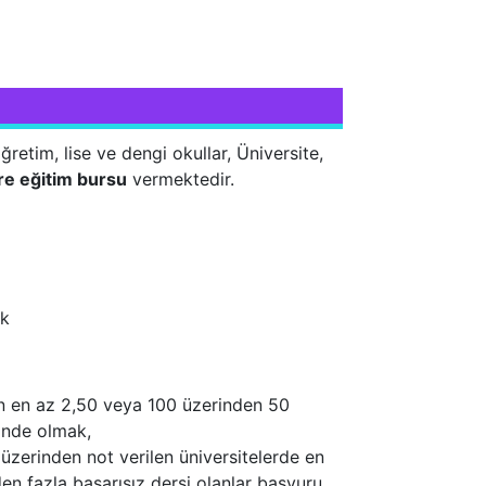
öğretim, lise ve dengi okullar, Üniversite,
re eğitim bursu
vermektedir.
ak
en en az 2,50 veya 100 üzerinden 50
 önde olmak,
 üzerinden not verilen üniversitelerde en
en fazla başarısız dersi olanlar başvuru