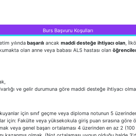
Burs Başvuru Koşulları
tim yılında
başarılı
ancak
maddi desteğe ihtiyacı olan
, İlk
kumakta olan anne veya babası ALS hastası olan
öğrencile
ak,
rlığı ve gelir durumuna göre maddi desteğe ihtiyacı olm
 okuyanlar için sınıf geçme veya diploma notunun 5 üzerind
ar için: Fakülte veya yüksekokula giriş puan sırasına göre
lmamak veya genel başarı ortalaması 4 üzerinden en az 2 (100
kını kazanmış olmak. (Not ortalaması uygun olduğu halde 3'd