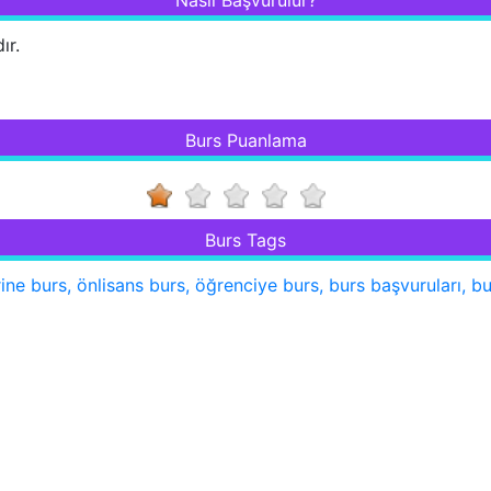
ır.
Burs Puanlama
Burs Tags
e burs, önlisans burs, öğrenciye burs, burs başvuruları, bu