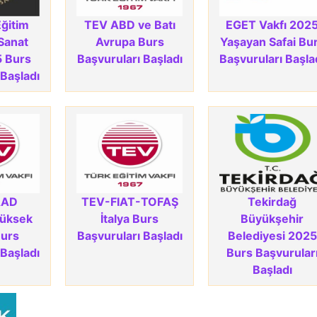
Eğitim
TEV ABD ve Batı
EGET Vakfı 202
 Sanat
Avrupa Burs
Yaşayan Safai Bu
5 Burs
Başvuruları Başladı
Başvuruları Başla
 Başladı
AAD
TEV-FIAT-TOFAŞ
Tekirdağ
Yüksek
İtalya Burs
Büyükşehir
Burs
Başvuruları Başladı
Belediyesi 2025
 Başladı
Burs Başvurular
Başladı