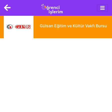
Main
Skip
navigation
to
main
content
Gülsan Eğitim ve Kültür Vakfı Bursu