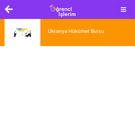
Main
Skip
navigation
to
main
content
Ukranya Hükümet Bursu