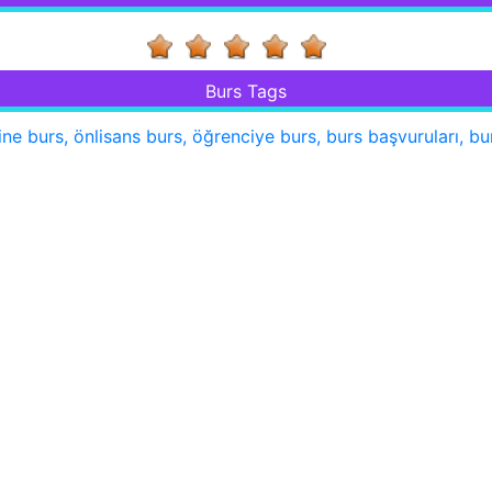
Burs Tags
erine burs, önlisans burs, öğrenciye burs, burs başvuruları, b