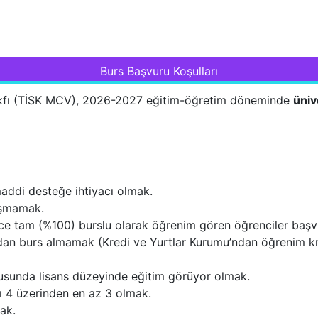
Burs Başvuru Koşulları
akfı (TİSK MCV), 2026-2027 eğitim-öğretim döneminde
üniv
maddi desteğe ihtiyacı olmak.
lışmamak.
ce tam (%100) burslu olarak öğrenim gören öğrenciler başvu
n burs almamak (Kredi ve Yurtlar Kurumu’ndan öğrenim kre
usunda lisans düzeyinde eğitim görüyor olmak.
sı 4 üzerinden en az 3 olmak.
ak.