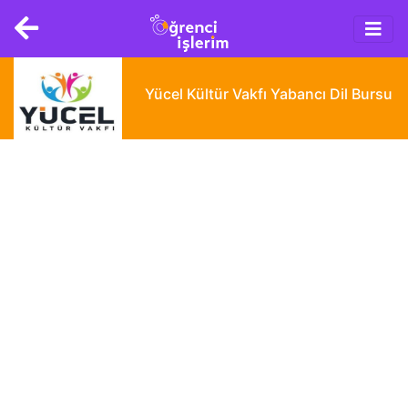
Main
Skip
navigation
to
main
content
Yücel Kültür Vakfı Yabancı Dil Bursu