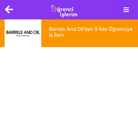
Main
Skip
navigation
to
main
content
Barrels And Oil'den 9 İlde Öğrenciye
İş İlanı