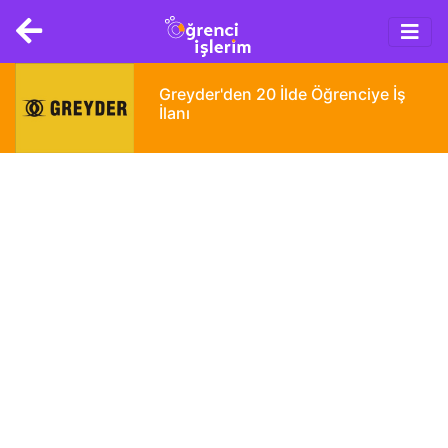
Main
Skip
navigation
to
main
content
Greyder'den 20 İlde Öğrenciye İş
İlanı